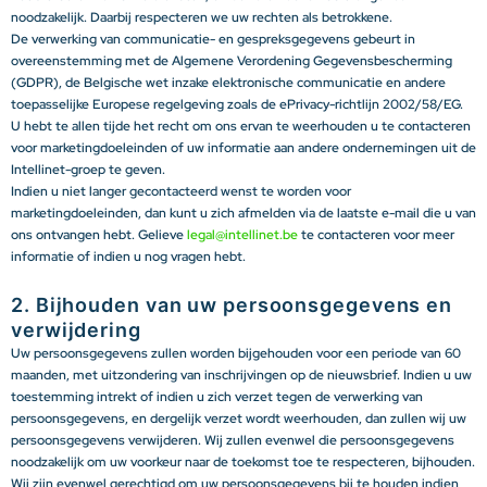
noodzakelijk. Daarbij respecteren we uw rechten als betrokkene.
De verwerking van communicatie- en gespreksgegevens gebeurt in
overeenstemming met de Algemene Verordening Gegevensbescherming
(GDPR), de Belgische wet inzake elektronische communicatie en andere
toepasselijke Europese regelgeving zoals de ePrivacy-richtlijn 2002/58/EG.
U hebt te allen tijde het recht om ons ervan te weerhouden u te contacteren
voor marketingdoeleinden of uw informatie aan andere ondernemingen uit de
Intellinet-groep te geven.
Indien u niet langer gecontacteerd wenst te worden voor
marketingdoeleinden, dan kunt u zich afmelden via de laatste e-mail die u van
ons ontvangen hebt. Gelieve
legal@intellinet.be
te contacteren voor meer
informatie of indien u nog vragen hebt.
2. Bijhouden van uw persoonsgegevens en
verwijdering
Uw persoonsgegevens zullen worden bijgehouden voor een periode van 60
maanden, met uitzondering van inschrijvingen op de nieuwsbrief. Indien u uw
toestemming intrekt of indien u zich verzet tegen de verwerking van
persoonsgegevens, en dergelijk verzet wordt weerhouden, dan zullen wij uw
persoonsgegevens verwijderen. Wij zullen evenwel die persoonsgegevens
noodzakelijk om uw voorkeur naar de toekomst toe te respecteren, bijhouden.
Wij zijn evenwel gerechtigd om uw persoonsgegevens bij te houden indien