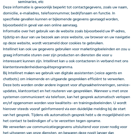
seminaries, etc
Deze informatie is gewoonlijk beperkt tot contactgegevens, zoals uw naam,
domicilie, e-mailadres, telefoonnummer, bedrijfsnaam en functie. In
specifieke gevallen kunnen er bijkomende gegevens gevraagd worden,
bijvoorbeeld in geval van een online aanvraag.
Informatie over het gebruik van de website zoals bijvoorbeeld uw IP-adres,
tijdstip en duur van uw bezoek aan onze website, uw browser en uw navigatie
op deze website, wordt verzameld door cookies te gebruiken.
Intellinet kan ook uw gegevens gebruiken voor marketingdoeleinden en zou u
graag informatie sturen over zijn producten en diensten die voor u
interessant kunnen zijn. Intellinet kan u ook contacteren in verband met ons
klantentevredenheidsenquêteprogramma.
Bij Intellinet maken we gebruik van digitale assistenten (voice agents en
chatbots) om inkomende en uitgaande gesprekken efficiënt te verwerken.
Deze bots worden onder andere ingezet voor afspraakherinneringen, service-
updates, klantcontact en het routeren van gesprekken. Wanneer u met onze
systemen communiceert via telefoon, kan het gesprek automatisch verlopen
en/of opgenomen worden voor kwaliteits- en trainingsdoeleinden. U wordt
hierover steeds vooraf geïnformeerd via een duidelijke melding bij de start
van het gesprek. Tijdens elk automatisch gesprek hebt u de mogelijkheid om
het contact te beëindigen of u te verzetten tegen opname.
We verwerken uw communicatiegegevens uitsluitend voor zover nodig voor
het uitvoeren van onze diensten, en bewaren deze nooit langer dan