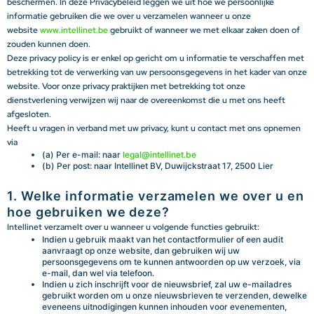
beschermen. In deze Privacybeleid leggen we uit hoe we persoonlijke
informatie gebruiken die we over u verzamelen wanneer u onze
website
www.intellinet.be
gebruikt of wanneer we met elkaar zaken doen of
zouden kunnen doen.
Deze privacy policy is er enkel op gericht om u informatie te verschaffen met
betrekking tot de verwerking van uw persoonsgegevens in het kader van onze
website. Voor onze privacy praktijken met betrekking tot onze
dienstverlening verwijzen wij naar de overeenkomst die u met ons heeft
afgesloten.
Heeft u vragen in verband met uw privacy, kunt u contact met ons opnemen
via
(a) Per e-mail: naar
legal@intellinet.be
(b) Per post: naar Intellinet BV, Duwijckstraat 17, 2500 Lier
1. Welke informatie verzamelen we over u en
hoe gebruiken we deze?
Intellinet verzamelt over u wanneer u volgende functies gebruikt:
Indien u gebruik maakt van het contactformulier of een audit
aanvraagt op onze website, dan gebruiken wij uw
persoonsgegevens om te kunnen antwoorden op uw verzoek, via
e-mail, dan wel via telefoon.
Indien u zich inschrijft voor de nieuwsbrief, zal uw e-mailadres
gebruikt worden om u onze nieuwsbrieven te verzenden, dewelke
eveneens uitnodigingen kunnen inhouden voor evenementen,