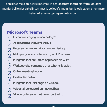
bereikbaarheid en gebruiksgemak in één gecentraliseerd platform. Op deze
manier bel je niet enkel intern met je collega’s, maar kan je ook externe nummers
bellen of externe oproepen ontvangen.
Microsoft Teams
Instant messaging tussen collega's
Automatische statusweergave
Beter samenwerken door remote desktop
Multi-party videoconferencing op HD scherm
Integratie met alle Office applicaties en CRM
Werkt op elke computer, smartphone & tablet
Online meeting houden
Bestanden delen
Integratie met Exchange en Outlook
Voicemail gekoppeld ann uw mailbox
Video conference met live ondertiteling