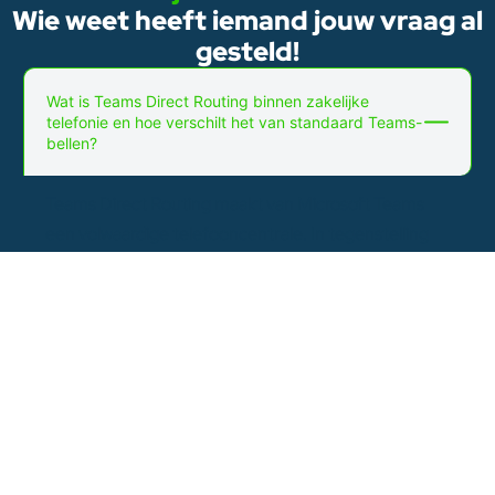
Wie weet heeft iemand jouw vraag al
gesteld!
Wat is Teams Direct Routing binnen zakelijke
telefonie en hoe verschilt het van standaard Teams-
bellen?
Teams Direct Routing maakt van Microsoft Teams
een volwaardige telefooncentrale. In tegenstelling
tot standaard Teams-bellen via Microsoft zelf, kan je
met Direct Routing ook externe oproepen voeren en
ontvangen via je vaste bedrijfsnummer, rechtstreeks
in Teams.
Waarom kiezen bedrijven voor Teams Direct Routing
via Intellinet in plaats van Microsoft Calling Plans?