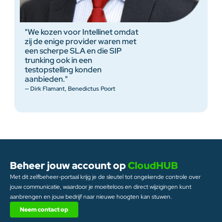
"
m
z
"We kozen voor Intellinet omdat
t
zij de enige provider waren met
c
een scherpe SLA en die SIP
t
trunking ook in een
i
testopstelling konden
g
aanbieden."
i
— Dirk Flamant, Benedictus Poort
—
Beheer jouw account op
CloudHUB
Met dit zelfbeheer-portaal krijg je de sleutel tot ongekende controle over
jouw communicatie, waardoor je moeiteloos en direct wijzigingen kunt
aanbrengen en jouw bedrijf naar nieuwe hoogten kan stuwen.
Neem contact op