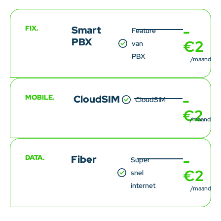
-
FIX.
Smart
Feature
PBX
€2
van
PBX
/maand
-
MOBILE.
CloudSIM
CloudSIM
€2
/maand
-
DATA.
Fiber
Super
€2
snel
internet
/maand