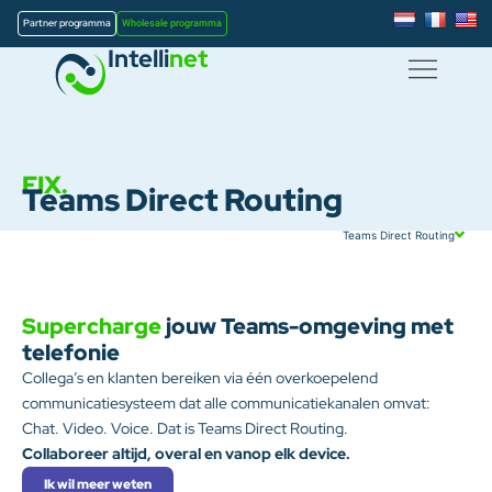
Partner programma
Wholesale programma
Intelli
net
FIX.
Teams Direct Routing​
Teams Direct Routing
Supercharge
jouw Teams-omgeving met
telefonie​
Collega’s en klanten bereiken via één overkoepelend
communicatiesysteem dat alle communicatiekanalen omvat:
Chat. Video. Voice. Dat is Teams Direct Routing.
Collaboreer altijd, overal en vanop elk device.
Ik wil meer weten