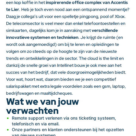
een kop koffie in het
inspirerende office complex van Accentis
te Lier
. Heb je toch even nood aan een ontspannend momentje?
Daag je collega’s uit voor een spelletje pingpong, pool of Xbox.
De telecomsector is veel meer dan enkel telefoontoestellen en
simkaarten, dagelijks kom je in aanraking met
verschillende
innovatieve systemen en technieken
. Je krijgt de ruimte (en
wordt ook aangemoedigd) om bij te leren en opleidingen te
volgen om zo steeds op de hoogte te zijn van de nieuwste
trends en ontwikkelingen in de sector. The cloud is the limit en
dankzij de snelle groei van Intellinet bouw je ook mee aan het
succes van het bedrijf, dat vele doorgroeimogelijkheden biedt.
Voor wat, hoort wat, daarom bieden we je een competitief
salarispakket met extra legale voordelen zoals een gsm, laptop,
bedrijfswagen en maaltijdcheques.
Wat we van jouw
verwachten
Remote support verlenen via ons ticketing systeem,
telefonisch en via email.
Onze partners en klanten ondersteunen bij het opzetten
van nieuwe systemen.