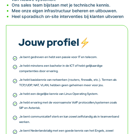
Ons sales team bijstaan met je technische kennis.
Mee onze eigen infrastructuur beheren en uitbouwen.
Heel sporadisch on-site interventies bij klanten uitvoeren
Jouw profiel
Je bent gedreven en hebt een passie voor IT en telecom.
Je hebt minstens een bachelor in de ICT of hebt gelijkaardige
competenties door ervaring.
Je hebt basiskennis van netwerken (routers, firewalls, etc.). Termen als
TCP/UDP, NAT, VLAN, hebben geen geheimen meer voor jou.
Je hebt een degelijke kennis van Linux Operating System.
Je hebt ervaring met de voornaamste VoIP protocollen/systemen zoals
SIP en Asterisk.
Je bent communicatief sterk en kan zowel zelfstandig als in teamverband
werken.
Je bent Nederlandstalig met een goede kennis van het Engels, zowel