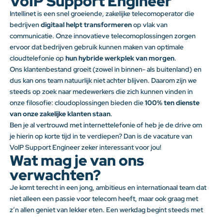
VoIP Support Engineer
Intellinet is een snel groeiende, zakelijke telecomoperator die
bedrijven
digitaal helpt transformeren
op vlak van
communicatie. Onze innovatieve telecomoplossingen zorgen
ervoor dat bedrijven gebruik kunnen maken van optimale
cloudtelefonie op
hun hybride werkplek van morgen
.
Ons klantenbestand groeit (zowel in binnen- als buitenland) en
dus kan ons team natuurlijk niet achter blijven. Daarom zijn we
steeds op zoek naar medewerkers die zich kunnen vinden in
onze filosofie: cloudoplossingen bieden die
100% ten dienste
van onze zakelijke klanten staan
.
Ben je al vertrouwd met internettelefonie of heb je de drive om
je hierin op korte tijd in te verdiepen? Dan is de vacature van
VoIP Support Engineer zeker interessant voor jou!
Wat mag je van ons
verwachten?
Je komt terecht in een jong, ambitieus en internationaal team dat
niet alleen een passie voor telecom heeft, maar ook graag met
z’n allen geniet van lekker eten. Een werkdag begint steeds met