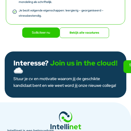
mondeling als schriftelijk.
Je bezit volgende eigenschappen: leergierig – georganiseerd –
stressbestendig.
Solliciteer nu
Bekijk alle vacatures
Interesse?
Join us in the cloud!
S
Stuur je cv en motivatie waarom jij de geschikte
kandidaat bent en wie weet word jij onze nieuwe collega!
Intelli
net
Intellinet is een betrouwbare