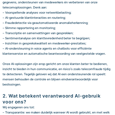
gegevens, ondersteunen van medewerkers én verbeteren van onze
telecomoplossingen. Denk aan:
– Voorspellende analyses voor netwerkbelasting;
– AI-gestuurde klantinteracties en routering;
– Fraudedetectie via geautomatiseerde anomalieherkenning;
– Slimme rapportering en monitoring;
– Transcriptie en samenvattingen van gesprekken;
– Sentimentanalyse om klanttevredenheid beter te begrijpen;
– Inzichten in gesprekskwaliteit en medewerker-prestaties;
– AI-ondersteuning in voice agents en chatbots voor efficiënte
klantenservice en automatische beantwoording van veelgestelde vragen.
Onze AI-oplossingen zijn erop gericht om onze klanten beter te bedienen,
inzicht te bieden in hun communicatie, en risico’s zoals telecomfraude tijdig
te detecteren. Tegelijk geloven wij dat AI een ondersteunende rol speelt:
mensen behouden de controle en blijven eindverantwoordelijk voor
beslissingen.
2. Wat betekent verantwoord AI-gebruik
voor ons?
Wij engageren ons tot:
– Transparantie: we maken duidelijk wanneer AI wordt gebruikt, en met welk