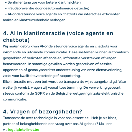
– Sentimentanalyse voor betere klantinzichten;
– Fraudepreventie door geautomatiseerde detectie;
– AI-ondersteunde voice agents en chatbots die interacties efficiënter
maken en klanttevredenheid verhogen.
4. AI in klantinteractie (voice agents en
chatbots)
Wij maken gebruik van AI-ondersteunde voice agents en chatbots voor
inkomende en uitgaande communicatie. Deze systemen kunnen automatisch
gesprekken of berichten afhandelen, informatie verstrekken of vragen
beantwoorden. In sommige gevallen worden gesprekken of sessies
opgenomen of geanalyseerd ter ondersteuning van onze dienstverlening,
zoals voor kwaliteitsverbetering of rapportering.
Elke interactie met een bot wordt op transparante wijze aangekondigd. Waar
wettelijk vereist, vragen wij vooraf toestemming. De verwerking gebeurt
steeds conform de GDPR en de Belgische wetgeving inzake elektronische
communicatie.
4. Vragen of bezorgdheden?
Transparantie over technologie is voor ons essentieel. Heb je als klant,
partner of belanghebbende een vraag over ons AI-gebruik? Mail ons
via
legal@intellinet.be