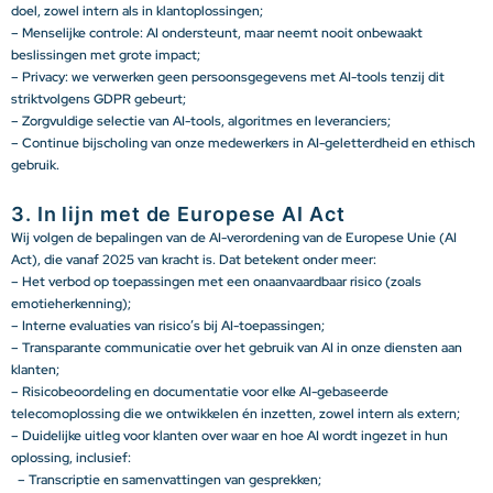
doel, zowel intern als in klantoplossingen;
– Menselijke controle: AI ondersteunt, maar neemt nooit onbewaakt
beslissingen met grote impact;
– Privacy: we verwerken geen persoonsgegevens met AI-tools tenzij dit
striktvolgens GDPR gebeurt;
– Zorgvuldige selectie van AI-tools, algoritmes en leveranciers;
– Continue bijscholing van onze medewerkers in AI-geletterdheid en ethisch
gebruik.
3. In lijn met de Europese AI Act
Wij volgen de bepalingen van de AI-verordening van de Europese Unie (AI
Act), die vanaf 2025 van kracht is. Dat betekent onder meer:
– Het verbod op toepassingen met een onaanvaardbaar risico (zoals
emotieherkenning);
– Interne evaluaties van risico’s bij AI-toepassingen;
– Transparante communicatie over het gebruik van AI in onze diensten aan
klanten;
– Risicobeoordeling en documentatie voor elke AI-gebaseerde
telecomoplossing die we ontwikkelen én inzetten, zowel intern als extern;
– Duidelijke uitleg voor klanten over waar en hoe AI wordt ingezet in hun
oplossing, inclusief:
– Transcriptie en samenvattingen van gesprekken;