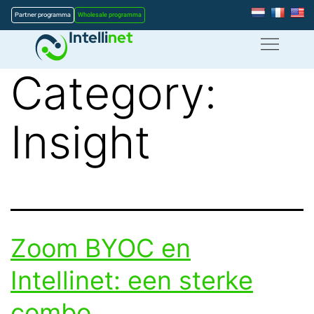
Partner programma
Wholesale programma
Intelli
net
Category:
Insight
Zoom BYOC en
Intellinet: een sterke
combo